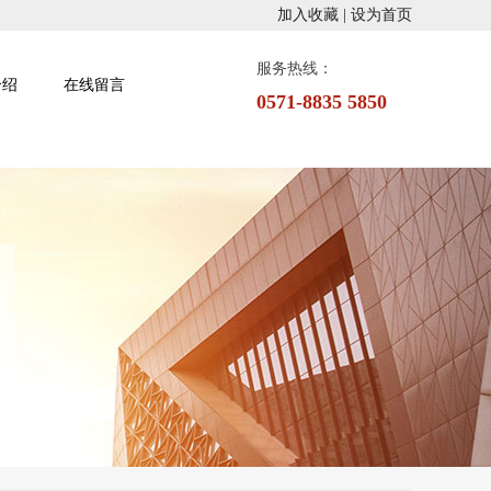
加入收藏 |
设为首页
服务热线：
介绍
在线留言
0
5
7
1
-
8
8
3
5
5
8
5
0